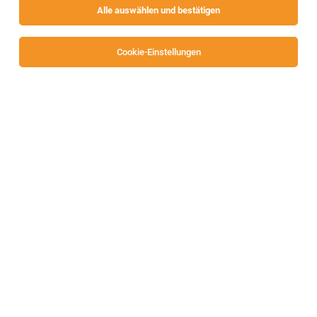
Alle auswählen und bestätigen
Cookie-Einstellungen
Lagerlogistiker (m/w/d)
Spittal an der Drau
06.08.2026
Vollzeit
Lindner-Recyclingtech GmbH
LINDNER PERFORMT AUF GANZER AUFBEREITUNGSLINIE
Rezeptionist:in (m/w/d)
Weißbriach
04.08.2026
Vollzeit | Teilzeit