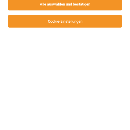
Alle auswählen und bestätigen
Sortieren
30 Jobs
Cookie-Einstellungen
Diplomierte*r Gesundheits- und
Krankenpfleger*in
Maria Saal
29.07.2026
Vollzeit | Teilzeit
Soziale Einrichtungen der Barmherzigen Schwestern
Zams Betriebs GmbH – Marienhof
Ihre aufgaben