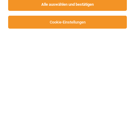
Alle auswählen und bestätigen
Sortieren
30 Jobs
Cookie-Einstellungen
Stellvertretende Filialleitung (m/w/d) 38,5
Std./Wo - Raum Hermagor
Hermagor
28.07.2026
Vollzeit
SPAR Österreichische Warenhandels-AG
Allgemeines
Filialleitung in Ausbildung (m/w/d) 38,5