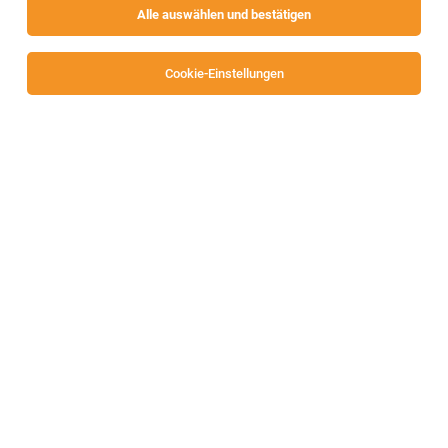
Alle auswählen und bestätigen
Cookie-Einstellungen
Einzelhandelskaufmann/-frau mit
Schwerpunkt Baustoffe (m/w)
Klagenfurt
03.08.2026
Lehrstelle
BAUHAUS Depot GmbH
Standort