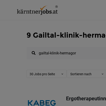
9 Gailtal-klinik-herm
30 Jobs pro Seite
Sortieren nach
Ergotherapeutinn