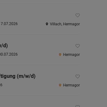
Villach
Land
Völker
17.07.2026
Villach, Hermagor
Wolfsb
Österreic
Burgen
w/d)
Niederö
30.07.2026
Hermagor
Oberöst
Salzbu
ftigung (m/w/d)
Steier
26
Hermagor
Tirol
Vorarlb
Wien