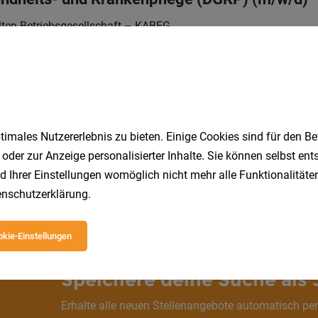
ten-Betriebsgesellschaft – KABEG
Klagenfurt am 
7.2026
opäden (Voll- u. Teilzeitbeschäftigung)
Vollzeit | Teilzeit
04.08.202
ten-Betriebsgesellschaft – KABEG
imales Nutzererlebnis zu bieten. Einige Cookies sind für den Be
 oder zur Anzeige personalisierter Inhalte. Sie können selbst en
d Ihrer Einstellungen womöglich nicht mehr alle Funktionalitäten
1
nschutzerklärung
.
kie-Einstellungen
Speichere deine Suche als 
Erhalte alle neuen Stellenangebote automatisch per