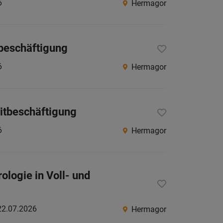
6
Hermagor
Herma
Klagenf
tbeschäftigung
Klagenf
Land
6
Hermagor
Spittal
an
der
eitbeschäftigung
Drau
6
Hermagor
St.
Veit
an
ologie in Voll- und
der
Glan
22.07.2026
Hermagor
Villach