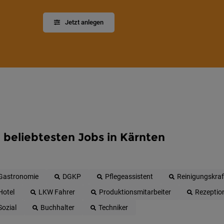
Jetzt anlegen
 beliebtesten Jobs in Kärnten
Gastronomie
DGKP
Pflegeassistent
Reinigungskraf
Hotel
LKW Fahrer
Produktionsmitarbeiter
Rezeptio
Sozial
Buchhalter
Techniker