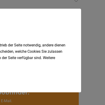
Südtirol
Wörthersee, Villach, Laas, Wolfsberg, Hermagor
Internatio
Berufsfeld
Anstellungsa
6
Hermagor
trieb der Seite notwendig, andere dienen
tscheiden, welche Cookies Sie zulassen
Als Jobfinder spe
 der Seite verfügbar sind. Weitere
Jobs
der
letzten
24
Stunden
Jobfinder.
 E-Mail.