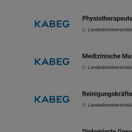
Physiotherapeute
Landeskrankenanstal
Medizinische Mas
Landeskrankenanstal
Reinigungskräfte
Landeskrankenanstal
Diplomierte Ges