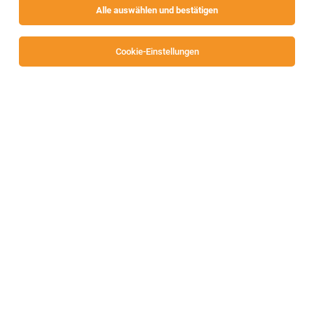
Alle auswählen und bestätigen
Sortieren
30 Jobs
Cookie-Einstellungen
TOP-JOB
Gartenplaner (alle Geschlechter)
Spittal
04.08.2026
Vollzeit
OBI Bau- und Heimwerkermärkte
Ihre Aufgaben: