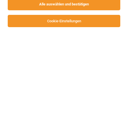
Alle auswählen und bestätigen
Alle Filter
Völkermarkt
Cookie-Einstellungen
Die Stellenanzeige
HR-Sachbearbeitung / Recruiting
in
Völkermarkt
bei Arbeiterring Personalbereitstellung GmbH
ist leider nicht mehr verfügbar oder wurde neu
ausgeschrieben.
Zum Firmenprofil
TOP-JOB
Kältetechniker / Kälteanlagentechniker
(m/w/d)