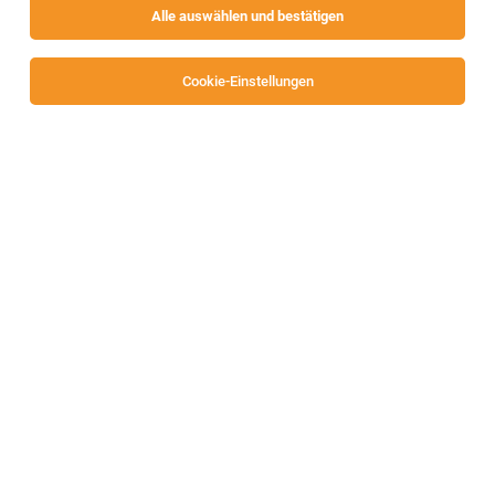
Alle auswählen und bestätigen
Sortieren
30 Jobs
Cookie-Einstellungen
Alle Filter
Klagenfurt
Abteilungsleitung Obst & Gemüse (m/w/d)
38,5 Std./Wo - Klagenfurt Heiligengeistplatz
Klagenfurt
28.07.2026
SPAR Österreichische Warenhandels-AG
Allgemeines