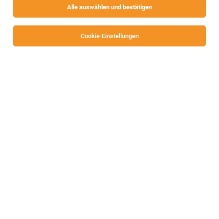
Alle auswählen und bestätigen
Alle Filter
Klagenfurt
Cookie-Einstellungen
Dein flexibler Ferialjob als Fundraiser - Ø
3.300 € in nur 4 Wochen (m/w/d)
Kärnten, österreichweit
30.07.2026
Freelancer, Projektarbeit
hsp DIE FUNDRAISER GmbH
DU BIST DER GEBORENE FUNDRAISER, WENN DU: