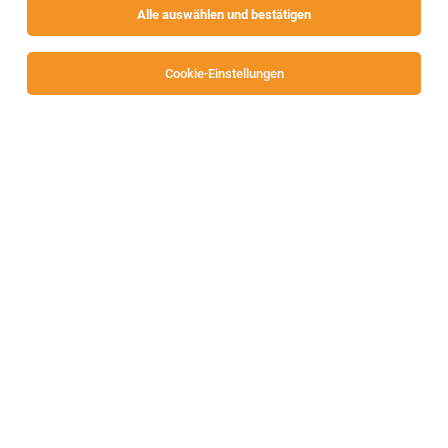
Alle auswählen und bestätigen
Sortieren
30 Jobs
Cookie-Einstellungen
Lehre als ELEKTROTECHNIKER:IN mit
Schwerpunkt Anlagen- und Betriebstechnik
(m/w/d)
Völkermarkt
06.08.2026
Vollzeit | Lehrstelle
Urbas Maschinenfabrik GmbH
Dein Aufgabengebiet: