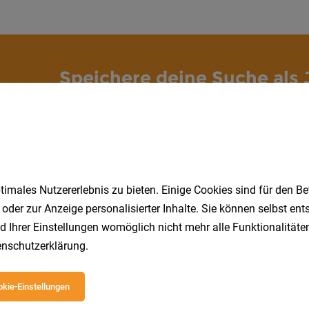
Speichere deine Suche als 
Erhalte alle neuen Stellenangebote automatisch per
Jetzt anlegen
imales Nutzererlebnis zu bieten. Einige Cookies sind für den Be
 oder zur Anzeige personalisierter Inhalte. Sie können selbst en
d Ihrer Einstellungen womöglich nicht mehr alle Funktionalitäten
nschutzerklärung
.
kie-Einstellungen
 beliebtesten Jobs in Kärnten