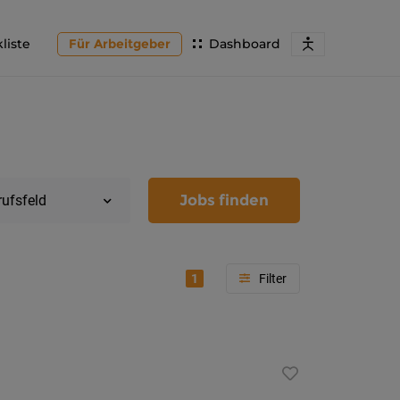
liste
Für Arbeitgeber
Dashboard
Jobs finden
rufsfeld
1
Region
Kärnten
Feldkir