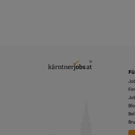
Fü
Jo
Fi
Job
Bl
Bel
Bru