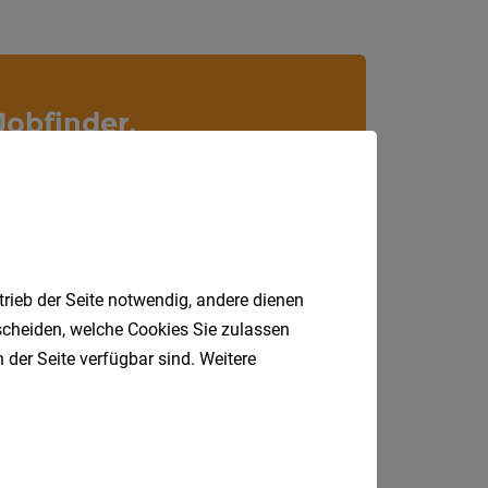
Villach
Land
Völker
Jobfinder.
Wolfsb
 E-Mail.
Österreic
Burgen
Niederö
Oberöst
trieb der Seite notwendig, andere dienen
Salzbu
tscheiden, welche Cookies Sie zulassen
 der Seite verfügbar sind. Weitere
Steier
Tirol
Vorarlb
Wien