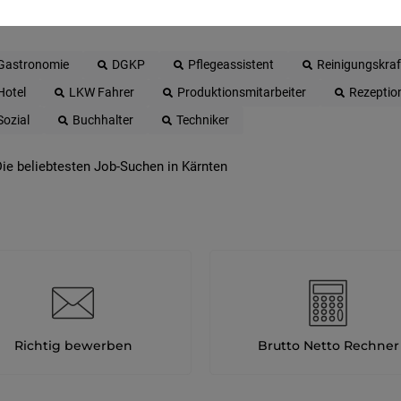
Gastronomie
DGKP
Pflegeassistent
Reinigungskraf
Hotel
LKW Fahrer
Produktionsmitarbeiter
Rezeptio
Sozial
Buchhalter
Techniker
ie beliebtesten Job-Suchen in Kärnten
Richtig bewerben
Brutto Netto Rechner