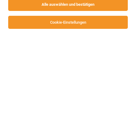
Alle auswählen und bestätigen
Cookie-Einstellungen
Stv. Filialleitung in Ausbildung (m/w/d) 30-
38,5 Std./Wo - Villach Millesistraße
Moosburg
05.08.2026
Vollzeit | Teilzeit
SPAR Österreichische Warenhandels-AG
Allgemeines
Stv. Filialleitung in Ausbildung (m/w/d) 30-
38,5 Std./Wo - Moosburg