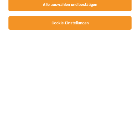
Alle auswählen und bestätigen
Sortieren
30 Jobs
Cookie-Einstellungen
Qualitätssicherungsbeauftragte:r Bäckerei
für 25 - 30 Std.
St. Veit a. d. Glan
29.07.2026
Teilzeit
INTERSPAR GmbH
Allgemeines