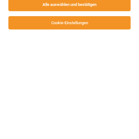
Alle auswählen und bestätigen
Sortieren
30 Jobs
Cookie-Einstellungen
Verkäufer Trockensortiment (m/w/d) 30
Std./Wo
Finkenstein
04.08.2026
Teilzeit
SPAR Österreichische Warenhandels-AG
Allgemeines