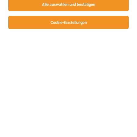
Alle auswählen und bestätigen
Sortieren
30 Jobs
Cookie-Einstellungen
Zivildienst bei der Caritas Kärnten
Klagenfurt
04.08.2026
Vollzeit | befristet
Caritas Kärnten
1