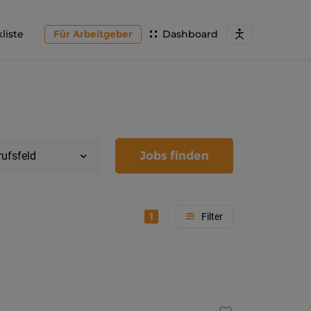
liste
Für Arbeitgeber
Dashboard
Jobs finden
rufsfeld
1
Region
Kärnten
Feldkir