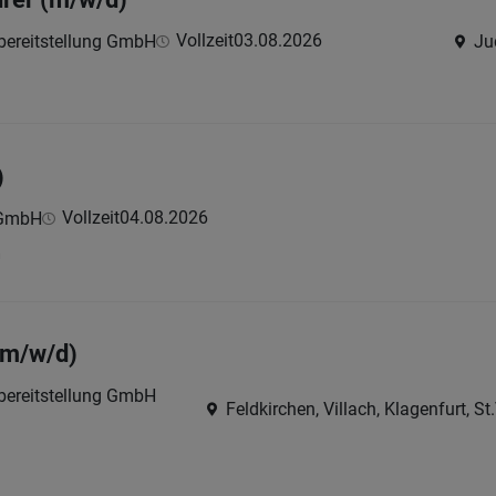
Vollzeit
03.08.2026
lbereitstellung GmbH
Ju
)
Vollzeit
04.08.2026
 GmbH
h
(m/w/d)
lbereitstellung GmbH
Feldkirchen, Villach, Klagenfurt, S