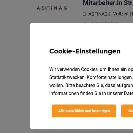
Mitarbeiter:in St
Vollzeit |
ASFINAG
Ihre Aufgaben:
Lehrling Einzelh
Cookie-Einstellungen
OBI Bau- und Heimwe
Wir verwenden Cookies, um Ihnen ein opt
Ihre Aufgaben:
Statistikzwecken, Komforteinstellungen,
wollen. Bitte beachten Sie, dass aufgrun
Informationen finden Sie in unserer
Date
Lehre bei Mössler
Alle auswählen und bestätigen
Coo
Hagebau Mössler Ba