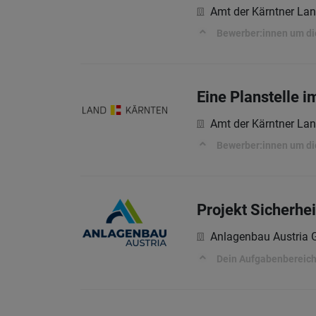
Amt der Kärntner La
Bewerber:innen um di
Eine Planstelle 
Amt der Kärntner La
Bewerber:innen um di
Projekt Sicherhe
Anlagenbau Austria
Dein Aufgabenbereic