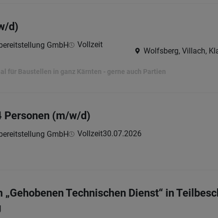
w/d)
Vollzeit
lbereitstellung GmbH
Wolfsberg, Villach, Kl
l für Baustellen in ganz Kärnten - gerne auch Partien
4 Personen (m/w/d)
Vollzeit
30.07.2026
lbereitstellung GmbH
im „Gehobenen Technischen Dienst“ in Teilbesc
g