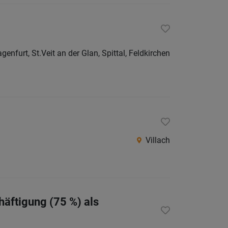
Villach
Land
Völker
agenfurt, St.Veit an der Glan, Spittal, Feldkirchen
Wolfsb
Österreic
Burgen
Niederö
Oberöst
Villach
Salzbu
Steier
Tirol
häftigung (75 %) als
Vorarlb
Wien