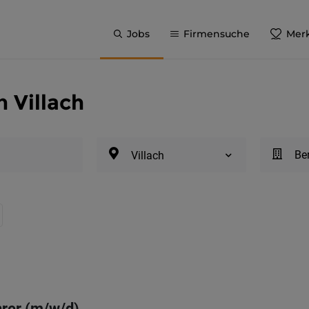
Jobs
Firmensuche
Merk
 Villach
Be
Villach
rer (m/w/d)