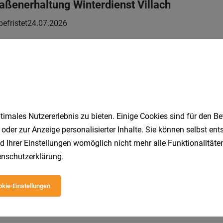
raßenerhaltung Winterdienst Villach
 befristet
24.07.2026
andel - Schwerpunkt Baustoffe (alle Geschlech
Vollzeit
01.08.2026
rkermärkte
imales Nutzererlebnis zu bieten. Einige Cookies sind für den Be
 oder zur Anzeige personalisierter Inhalte. Sie können selbst en
d Ihrer Einstellungen womöglich nicht mehr alle Funktionalitäten
nschutzerklärung
.
 – dein Start ins Berufsleben!
kie-Einstellungen
Lehrstelle
01.08.2026
ustoffhandel GmbH