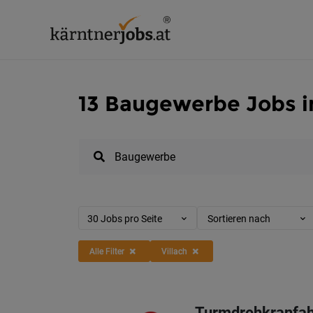
13 Baugewerbe Jobs in
30 Jobs pro Seite
Sortieren nach
Alle Filter
Villach
Turmdrehkranfah