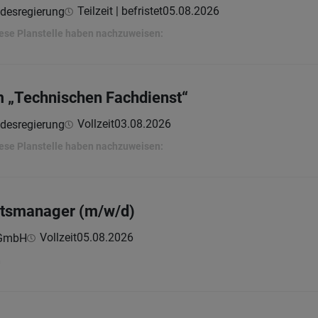
Teilzeit | befristet
05.08.2026
ndesregierung
ese Planstelle haben nachzuweisen:
im „Technischen Fachdienst“
Vollzeit
03.08.2026
ndesregierung
ese Planstelle haben nachzuweisen:
itsmanager (m/w/d)
Vollzeit
05.08.2026
 GmbH
h