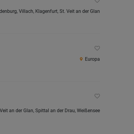
Herma
denburg, Villach, Klagenfurt, St. Veit an der Glan
Klagenf
Klagenf
Land
Spittal
an
Europa
der
Drau
St.
Veit
an
der
t.Veit an der Glan, Spittal an der Drau, Weißensee
Glan
Villach