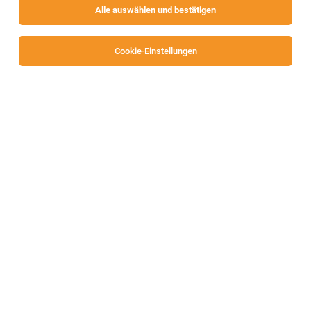
Alle auswählen und bestätigen
Alle Filter
Villach
Cookie-Einstellungen
Test Engineer (all genders)
Villach
05.08.2026
Vollzeit
Lam Research
In your career, let’s prove what’s possible.
Senior Engineer Systemexperte (w/m/div)