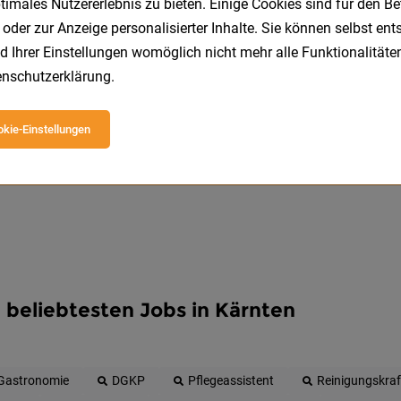
imales Nutzererlebnis zu bieten. Einige Cookies sind für den Be
Speichere deine Suche als 
 oder zur Anzeige personalisierter Inhalte. Sie können selbst en
Erhalte alle neuen Stellenangebote automatisch per
d Ihrer Einstellungen womöglich nicht mehr alle Funktionalitäten
nschutzerklärung
.
Jetzt anlegen
kie-Einstellungen
 beliebtesten Jobs in Kärnten
Gastronomie
DGKP
Pflegeassistent
Reinigungskraf