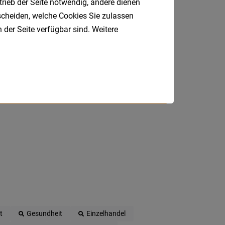
trieb der Seite notwendig, andere dienen
Jobfinder.
Südtirol
tscheiden, welche Cookies Sie zulassen
 E-Mail.
 der Seite verfügbar sind. Weitere
Internatio
Berufsfeld
Anstellungsa
Als Jobfinder spe
Jobs
der
letzten
24
Stunden
t
Gesundheit
Einzelhandel