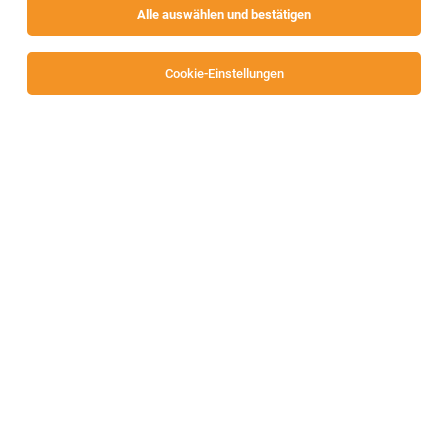
Alle auswählen und bestätigen
Alle Filter
Wolfsberg
Cookie-Einstellungen
Lehrling Einzelhandel (m/w/d)
Wolfsberg
08.08.2026
Vollzeit
Möbelix GmbH
Lehre | Wolfsberg | Möbelix Filiale Wolfsberg | Vollzeit
Lehrling Einzelhandel mit Schwerpunkt