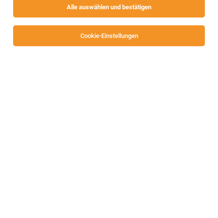
Alle auswählen und bestätigen
Sortieren
30 Jobs
Cookie-Einstellungen
Alle Filter
Feldkirchen
TOP-JOB
Kältetechniker / Kälteanlagentechniker
(m/w/d)
Kärnten
02.08.2026
Vollzeit
SGS-Heizservice GmbH