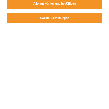
Alle auswählen und bestätigen
Cookie-Einstellungen
Mitarbeiter:in Qualitätskontrolle & Labor
(m/w/d) im Mischfutterwerk – Vollzeit
Klagenfurt
05.08.2026
Vollzeit
UNSER LAGERHAUS Warenhandelsgesellschaft m.b.H.
Ihre Aufgaben