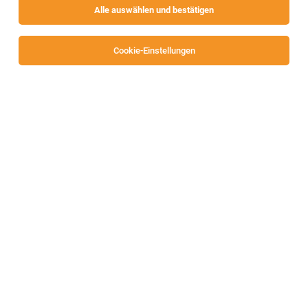
Alle auswählen und bestätigen
Cookie-Einstellungen
TOP-JOB
Koch/Köchin
Villach
06.08.2026
Teilzeit
Lederergasse 29
Wir bieten
TOP-JOB