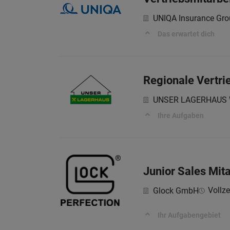
UNIQA Insurance Gr
Das erwartet dich
Regionale Vertri
UNSER LAGERHAUS Wa
Ihre Aufgaben
Junior Sales Mit
Vollze
Glock GmbH
Ihr Aufgabengebiet