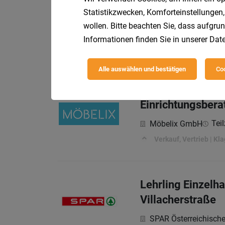
Statistikzwecken, Komforteinstellungen,
Samstagsaushilf
wollen. Bitte beachten Sie, dass aufgrun
Hervis Sport - und M
Informationen finden Sie in unserer
Date
Was dich ausmacht:
Alle auswählen und bestätigen
Coo
Einrichtungsbera
Teil
Möbelix GmbH
Verkauf, Vertrieb | Kla
Lehrling Einzelh
Villacherstraße
SPAR Österreichisch