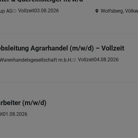
Vollzeit
03.08.2026
oup AG
Wolfsberg, Völkerm
ebsleitung Agrarhandel (m/w/d) – Vollzeit
Vollzeit
04.08.2026
renhandelsgesellschaft m.b.H.
arbeiter (m/w/d)
it
01.08.2026