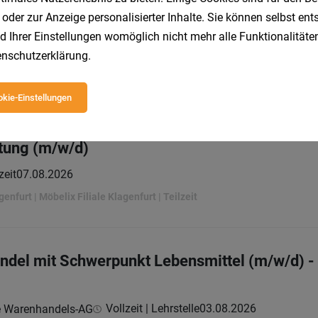
 oder zur Anzeige personalisierter Inhalte. Sie können selbst en
e Verkauf (w/m/d)
d Ihrer Einstellungen womöglich nicht mehr alle Funktionalitäten
Geringfügig
02.08.2026
odegesellschaft m.b.H.
nschutzerklärung
.
kie-Einstellungen
tung (m/w/d)
zeit
07.08.2026
genfurt | Möbelix Filiale Klagenfurt | Teilzeit
andel mit Schwerpunkt Lebensmittel (m/w/d)
Vollzeit | Lehrstelle
03.08.2026
e Warenhandels-AG