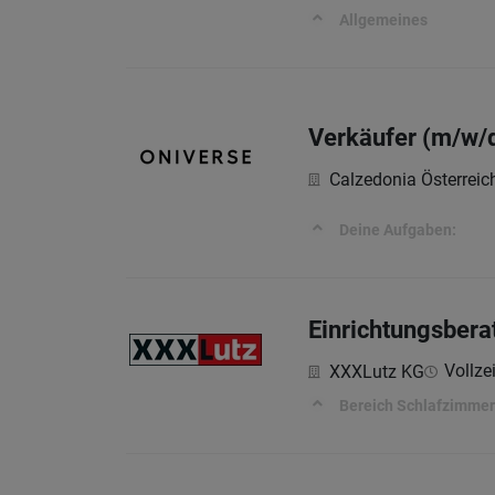
Allgemeines
Verkäufer (m/w/d
Calzedonia Österrei
Deine Aufgaben:
Einrichtungsbera
Vollzei
XXXLutz KG
Bereich Schlafzimmer