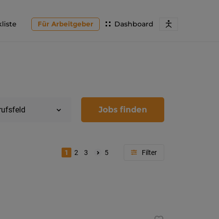
liste
Für Arbeitgeber
Dashboard
Jobs finden
rufsfeld
1
2
3
5
Region
Kärnten
Feldkir