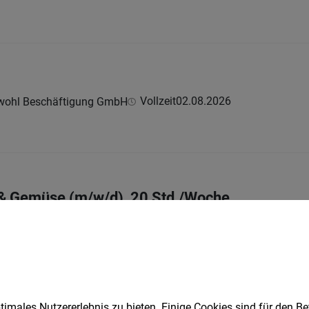
Vollzeit
02.08.2026
wohl Beschäftigung GmbH
 & Gemüse (m/w/d), 20 Std./Woche
Teilzeit
29.07.2026
imales Nutzererlebnis zu bieten. Einige Cookies sind für den Be