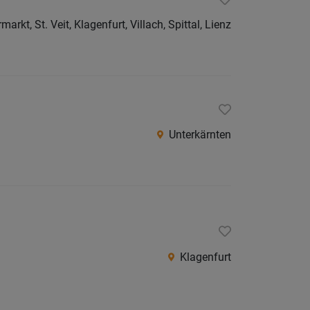
Villach
arkt, St. Veit, Klagenfurt, Villach, Spittal, Lienz
Land
Völker
Wolfsb
Österreic
Burgen
Unterkärnten
Niederö
Oberöst
Salzbu
Steier
Tirol
Klagenfurt
Vorarlb
Wien