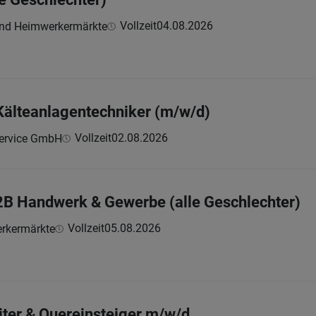
Vollzeit
04.08.2026
und Heimwerkermärkte
 Kälteanlagentechniker (m/w/d)
Vollzeit
02.08.2026
ervice GmbH
2B Handwerk & Gewerbe (alle Geschlechter)
Vollzeit
05.08.2026
rkermärkte
iter & Quereinsteiger m/w/d