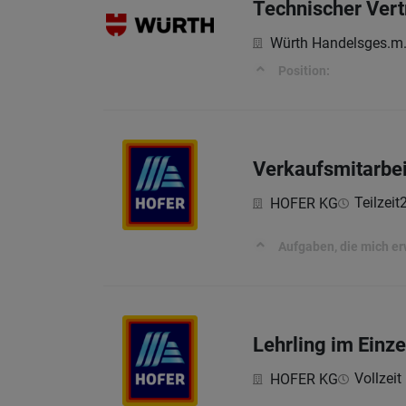
Technischer Vert
Würth Handelsges.m.
Position:
Verkaufsmitarbe
Teilzeit
HOFER KG
Aufgaben, die mich e
Lehrling im Einz
Vollzeit 
HOFER KG