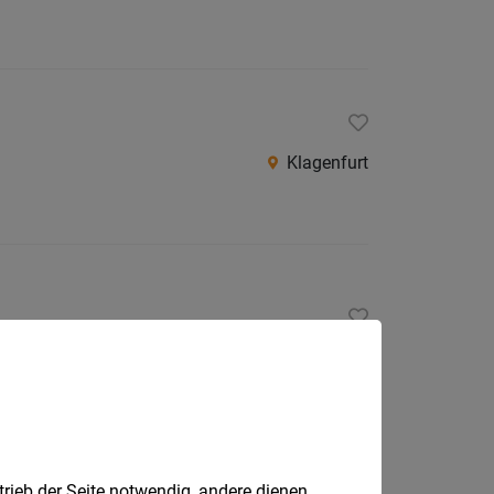
Klagenfurt
Klagenfurt
trieb der Seite notwendig, andere dienen