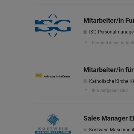
Mitarbeiter/in F
ISG Personalmanag
Das sind deine Aufga
Mitarbeiter/in fü
Katholische Kirche K
Ihre Aufgaben sind
Sales Manager Ei
Kostwein Maschine