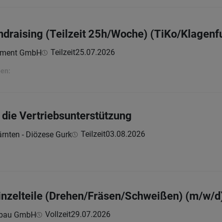
undraising (Teilzeit 25h/Woche) (TiKo/Klagenf
Teilzeit
25.07.2026
ement GmbH
ben:
r die Vertriebsunterstützung
Teilzeit
03.08.2026
ärnten - Diözese Gurk
nzelteile (Drehen/Fräsen/Schweißen) (m/w/d
Vollzeit
29.07.2026
nbau GmbH