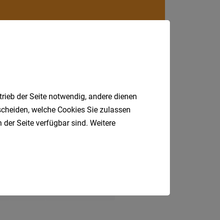
Villach
Land
Völker
Wolfsb
Österreic
Burgen
trieb der Seite notwendig, andere dienen
Niederö
tscheiden, welche Cookies Sie zulassen
 der Seite verfügbar sind. Weitere
Oberöst
Salzbu
Steier
t
Gesundheit
Einzelhandel
Tirol
n
Bau
Kundenberater
Vorarlb
Wien