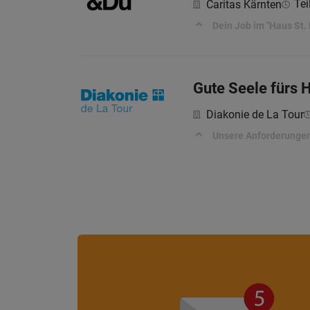
Tei
Caritas Kärnten
Dein Job im "Haus St
Gute Seele fürs 
Diakonie de La Tour
Unsere Anforderungen