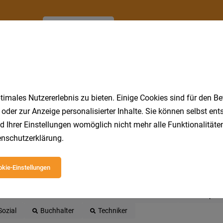
Jetzt anlegen
imales Nutzererlebnis zu bieten. Einige Cookies sind für den Be
 oder zur Anzeige personalisierter Inhalte. Sie können selbst en
d Ihrer Einstellungen womöglich nicht mehr alle Funktionalitäten
nschutzerklärung
.
 beliebtesten Jobs in Kärnten
kie-Einstellungen
Gastronomie
DGKP
Pflegeassistent
Reinigungskraf
Hotel
LKW Fahrer
Produktionsmitarbeiter
Rezeptio
Sozial
Buchhalter
Techniker