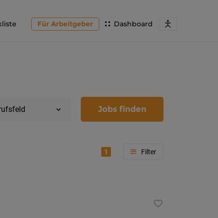
liste
Für Arbeitgeber
Dashboard
Jobs finden
rufsfeld
1
Region
Kärnten
Feldkir