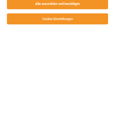
Alle auswählen und bestätigen
Sortieren
30 Jobs
Cookie-Einstellungen
Reinigungsmitarbeiter:in (m/w/d)
Möllbrücke
02.08.2026
Teilzeit
SeneCura
Mein Profil