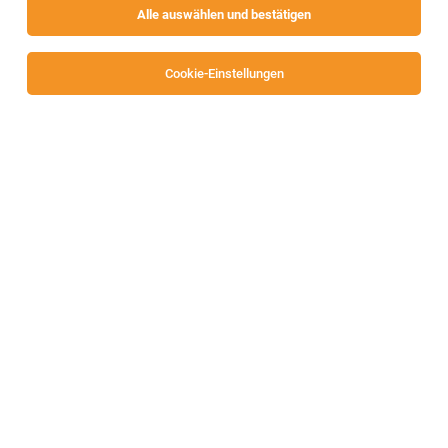
Alle auswählen und bestätigen
Sortieren
30 Jobs
Cookie-Einstellungen
Alle Filter
Spittal an der Drau
TOP-JOB
Gartenplaner (alle Geschlechter)
Spittal
04.08.2026
Vollzeit
OBI Bau- und Heimwerkermärkte
Ihre Aufgaben: