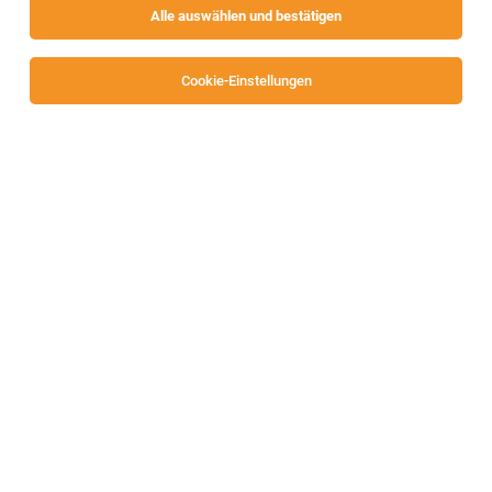
Alle auswählen und bestätigen
Sortieren
30 Jobs
Cookie-Einstellungen
Alle Filter
St. Veit an der Glan
Küchenhilfe mit Schwerpunkt Abwasch
(m/w/d) - Pflegewohnhaus "St. Hemma-
Haus"
Friesach
05.08.2026
Teilzeit
Caritas Kärnten
Dein Job im "St. Hemma-Haus"