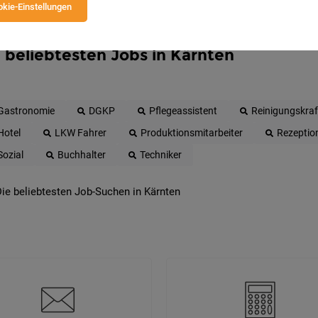
kie-Einstellungen
 beliebtesten Jobs in Kärnten
Gastronomie
DGKP
Pflegeassistent
Reinigungskraf
Hotel
LKW Fahrer
Produktionsmitarbeiter
Rezeptio
Sozial
Buchhalter
Techniker
ie beliebtesten Job-Suchen in Kärnten