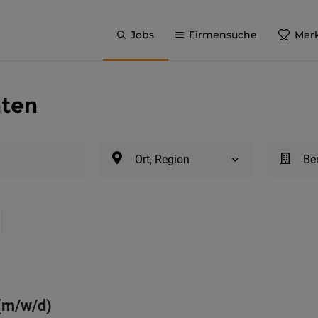
Jobs
Firmensuche
Merk
nten
Ort, Region
Be
(m/w/d)