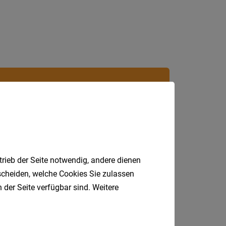
Villach
Land
Völker
Wolfsb
Österreic
Burgen
Jobfinder.
Niederö
 E-Mail.
Oberöst
Salzbu
trieb der Seite notwendig, andere dienen
Steier
tscheiden, welche Cookies Sie zulassen
Tirol
 der Seite verfügbar sind. Weitere
Vorarlb
Wien