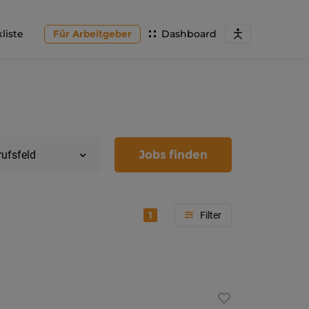
liste
Für Arbeitgeber
Dashboard
Jobs finden
rufsfeld
1
Region
Kärnten
Feldkir