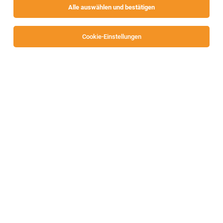
Alle auswählen und bestätigen
Sortieren
30 Jobs
Cookie-Einstellungen
Alle Filter
Villach
Electrical Engineer (all genders)
Villach
03.08.2026
Vollzeit
Lam Research
In your career, let’s prove what’s possible.