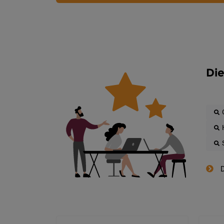
Die
D