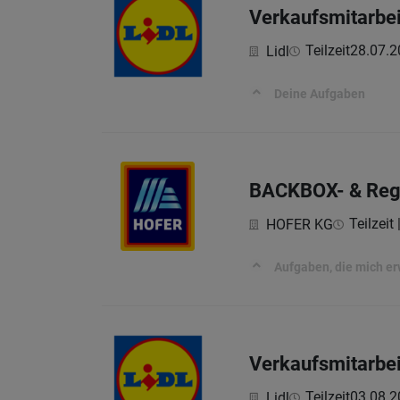
Verkaufsmitarbei
Teilzeit
28.07.2
Lidl
Deine Aufgaben
BACKBOX- & Regal
Teilzeit
HOFER KG
Aufgaben, die mich e
Verkaufsmitarbei
Teilzeit
03.08.2
Lidl