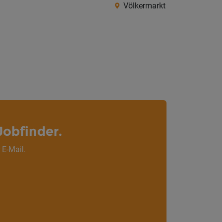
Völkermarkt
Jobfinder.
 E-Mail.