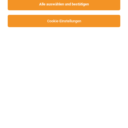
Alle auswählen und bestätigen
Cookie-Einstellungen
Restaurantfachmann/-frau (m/w/d)
Hermagor
06.08.2026
Vollzeit | Lehrstelle
Familienhotel Ramsi
Das bringst du mit: