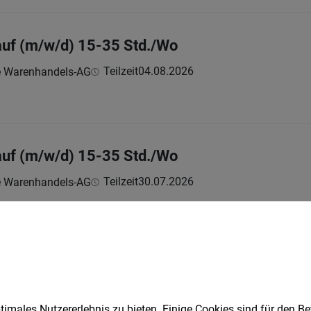
auf (m/w/d) 15-35 Std./Wo
Teilzeit
04.08.2026
e Warenhandels-AG
auf (m/w/d) 15-35 Std./Wo
Teilzeit
30.07.2026
e Warenhandels-AG
auf (m/w/d) 15-35 Std./Wo
Vollzeit | Teilzeit
28.07.2026
e Warenhandels-AG
imales Nutzererlebnis zu bieten. Einige Cookies sind für den Be