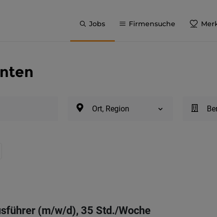
Jobs
Firmensuche
Merk
rnten
Ort, Region
Be
sführer (m/w/d), 35 Std./Woche