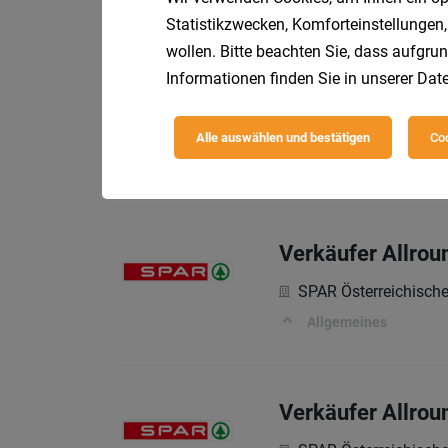
Allgemeines
Statistikzwecken, Komforteinstellungen,
wollen. Bitte beachten Sie, dass aufgrun
Informationen finden Sie in unserer
Date
Mitarbeiter Verk
SPAR Österreichisch
Alle auswählen und bestätigen
Coo
Allgemeines
Verkäufer Allrou
SPAR Österreichisch
Allgemeines
Verkäufer Allrou