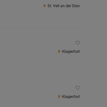
Herma
St. Veit an der Glan
Klagenf
Klagenf
Land
Spittal
an
der
Klagenfurt
Drau
St.
Veit
an
der
Glan
Klagenfurt
Villach