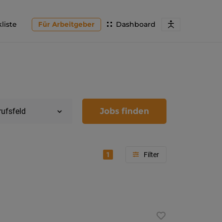
liste
Für Arbeitgeber
Dashboard
Jobs finden
rufsfeld
1
Region
Kärnten
Feldkir