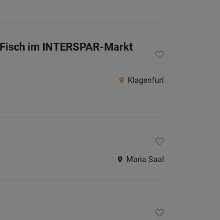
Villach
Land
Völker
& Fisch im INTERSPAR-Markt
Wolfsb
Österreic
Klagenfurt
Burgen
Niederö
Oberöst
Salzbu
Maria Saal
Steier
Tirol
Vorarlb
Wien