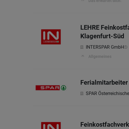
Das erwartet dich:
LEHRE Feinkostfa
Klagenfurt-Süd
INTERSPAR GmbH
Allgemeines
Ferialmitarbeite
SPAR Österreichisch
Feinkostfachverkä