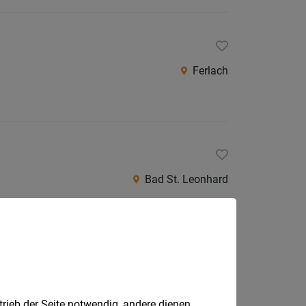
Ferlach
Bad St. Leonhard
Maria Saal
trieb der Seite notwendig, andere dienen