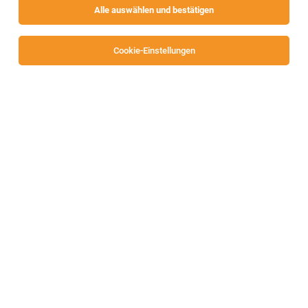
Alle auswählen und bestätigen
Cookie-Einstellungen
Internship - Electro‑Acoustics and Signal
Processing (f/m/div)
Villach (Austria)
27.07.2026
Vollzeit | Teilzeit | Praktikum
Infineon Technologies AG
Internship - AI Agent Developer (f/m/div)