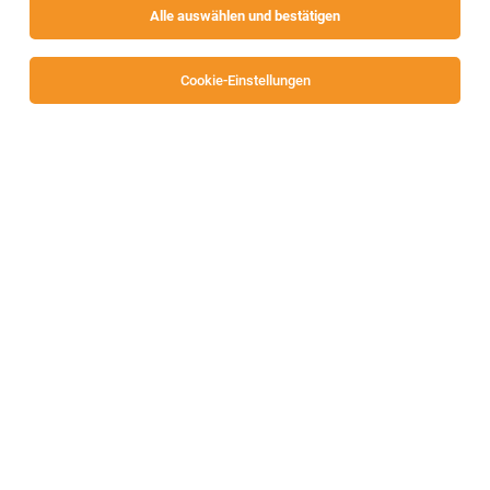
Alle auswählen und bestätigen
Sortieren
30 Jobs
Cookie-Einstellungen
Alle Filter
Klagenfurt-Land
TOP-JOB
Gartenplaner (alle Geschlechter)
Spittal
04.08.2026
Vollzeit
OBI Bau- und Heimwerkermärkte
Ihre Aufgaben:
TOP-JOB