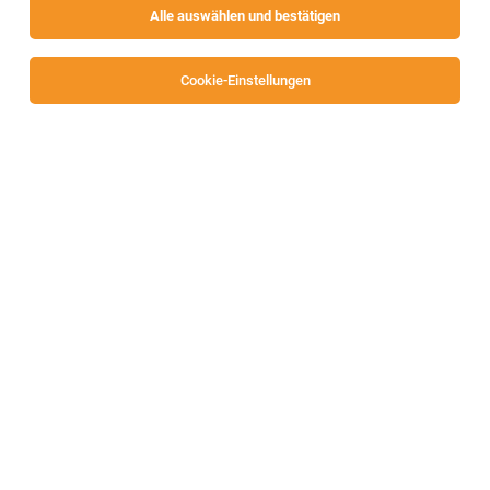
Alle auswählen und bestätigen
Sortieren
30 Jobs
Cookie-Einstellungen
Land- und Baumaschinenmechaniker als
Servicetechniker (m/w/d)
Spittal an der Drau
04.08.2026
Vollzeit
Lindner-Recyclingtech GmbH
DEINE ZUKÜNFTIGE ROLLE
Montagemitarbeiter / Servicetechniker