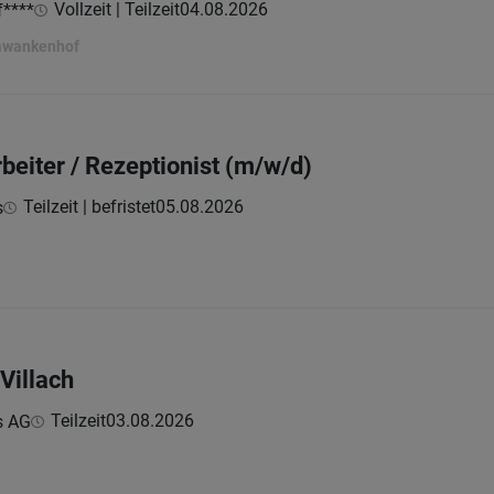
Vollzeit | Teilzeit
04.08.2026
****
awankenhof
rbeiter / Rezeptionist (m/w/d)
Teilzeit | befristet
05.08.2026
s
Villach
Teilzeit
03.08.2026
s AG