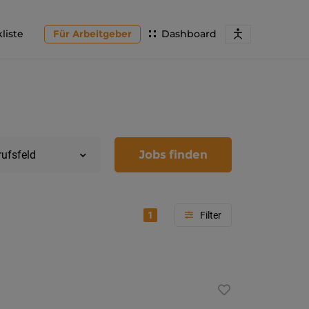
liste
Für Arbeitgeber
Dashboard
Jobs finden
rufsfeld
1
Region
Kärnten
Feldkir