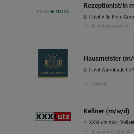
Rezeptionist/in 
Hotel Villa Flora Gm
Ihr Aufgabengebiet:
Hausmeister (m/
Hotel Warmbaderhof
Vollzeit
Kellner (m/w/d)
Vollzei
XXXLutz KG
Klagenfurt | XXXLutz Fi