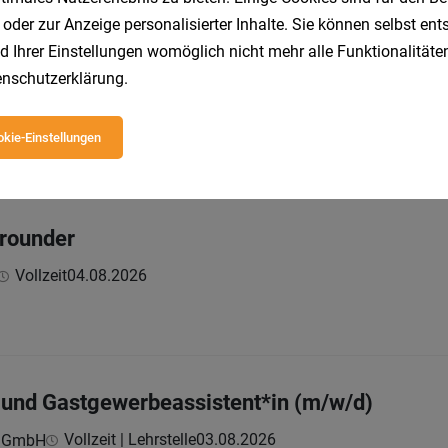
 oder zur Anzeige personalisierter Inhalte. Sie können selbst en
d Ihrer Einstellungen womöglich nicht mehr alle Funktionalitäten
w/d)
nschutzerklärung
.
Vollzeit
04.08.2026
h GmbH
kie-Einstellungen
lrounder
Vollzeit
04.08.2026
- und Gastgewerbeassistent*in (m/w/d)
Vollzeit | Lehrstelle
03.08.2026
h GmbH