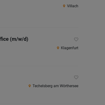
Villach
Südtirol
Internatio
Berufsfeld
fice (m/w/d)
Anstellungsa
Klagenfurt
Als Jobfinder spe
Jobs
der
letzten
24
Techelsberg am Wörthersee
Stunden