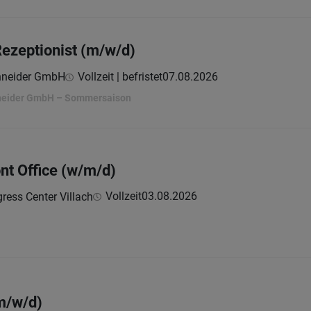
Rezeptionist (m/w/d)
chneider GmbH
Vollzeit | befristet
07.08.2026
hneider GmbH – Sommersaison
ont Office (w/m/d)
Vollzeit
03.08.2026
ress Center Villach
(m/w/d)