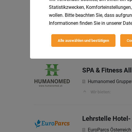
Statistikzwecken, Komforteinstellungen,
wollen. Bitte beachten Sie, dass aufgrun
Rezeptionist (m/
Informationen finden Sie in unserer
Date
EuroParcs Österreic
Alle auswählen und bestätigen
Coo
Ihre Aufgaben
SPA & Fitness Al
Humanomed Gruppe
Wir bieten:
Lehrstelle Hotel
EuroParcs Österreic