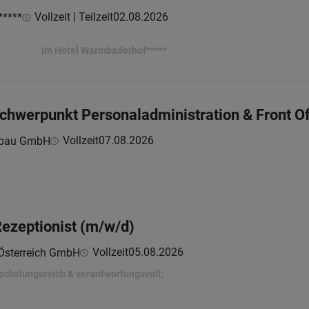
Vollzeit | Teilzeit
02.08.2026
*****
Warmbaderhof*****
chwerpunkt Personaladministration & Front Of
Vollzeit
07.08.2026
nbau GmbH
Rezeptionist (m/w/d)
Vollzeit
05.08.2026
Österreich GmbH
echslungsreich & verantwortungsvoll: