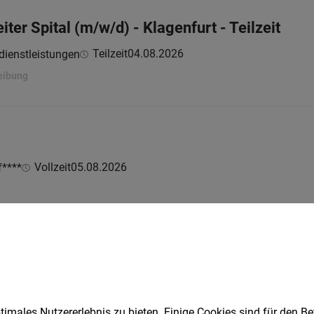
er Spital (m/w/d) - Klagenfurt - Teilzeit
Teilzeit
04.08.2026
dienstleistungen
eibung
Vollzeit
05.08.2026
****
t
03.08.2026
ochenstunden
imales Nutzererlebnis zu bieten. Einige Cookies sind für den Be