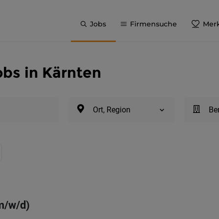
Jobs
Firmensuche
Merk
bs in Kärnten
Ort, Region
Be
(m/w/d)