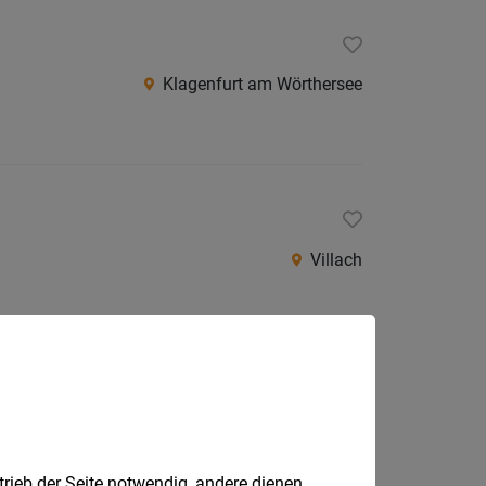
Klagenfurt am Wörthersee
Villach
Wolfsberg
trieb der Seite notwendig, andere dienen