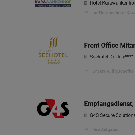
Hotel Karawankenhof
im Thermenhotel Kar
Front Office Mita
Seehotel Dr. Jilly****
Unsere #JillyBenefits
Empfangsdienst, 
G4S Secure Solution
Ihre Aufgaben