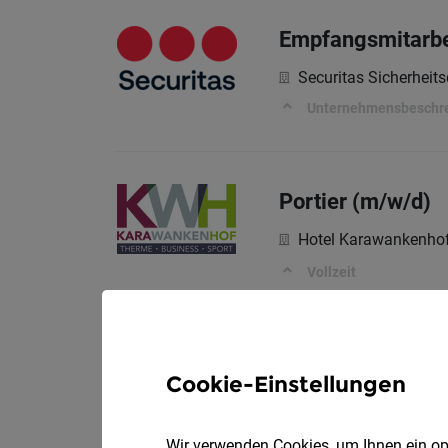
Empfangsmitarbeit
Securitas Sicherheits
Unternehmensbeschr
Portier (m/w/d)
Hotel Karawankenhof
Vollzeit
Kellner (m/w/d)
Cookie-Einstellungen
Teilzei
XXXLutz KG
Im Ausmaß von 24 W
Wir verwenden Cookies, um Ihnen ein opt