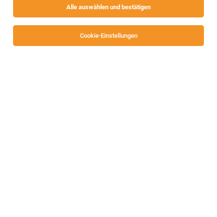
Alle auswählen und bestätigen
Alle Filter
Villach
Cookie-Einstellungen
Die Stellenanzeige
Mitarbeiter Qualitätssicherung
(m/w/d)
in
Villach
bei Frierss Spezialitäten ist leider nicht
mehr verfügbar oder wurde neu ausgeschrieben.
Zum Firmenprofil
TOP-JOB
Arzt Allgemeinmedizin; Facharzt für
Orthopädie/Traumatologie, Physikalische
Medizin, Innere Medizin (m/w/d)