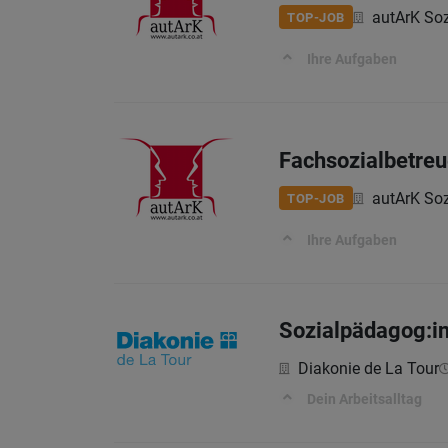
autArK Soz
TOP-JOB
Ihre Aufgaben
Fachsozialbetreu
autArK Soz
TOP-JOB
Ihre Aufgaben
Sozialpädagog:in 
Diakonie de La Tour
Dein Arbeitsalltag