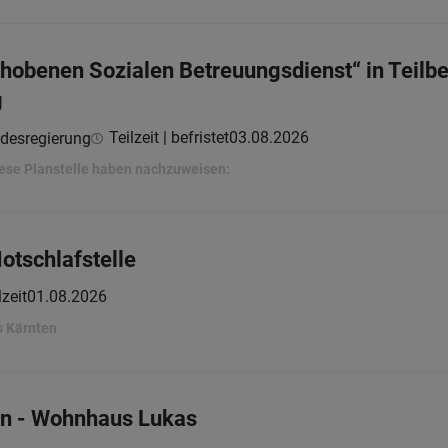
ehobenen Sozialen Betreuungsdienst“ in Teilbe
g
Teilzeit | befristet
03.08.2026
ndesregierung
ese Planstelle haben nachzuweisen:
Notschlafstelle
lzeit
01.08.2026
s Kärnten
in - Wohnhaus Lukas