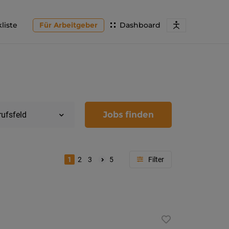
liste
Für Arbeitgeber
Dashboard
Jobs finden
rufsfeld
1
2
3
5
Region
Kärnten
Feldkir