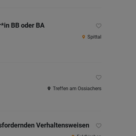
r*in BB oder BA
Spittal
Treffen am Ossiachers
usfordernden Verhaltensweisen