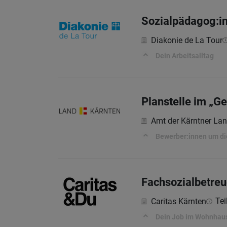
Sozialpädagog:in 
Diakonie de La Tour
Dein Arbeitsalltag
Planstelle im „G
Amt der Kärntner La
Bewerber:innen um di
Fachsozialbetreu
Tei
Caritas Kärnten
Dein Job im Wohnhau