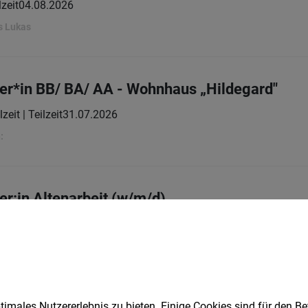
lzeit
04.08.2026
s Lukas
er*in BB/ BA/ AA - Wohnhaus „Hildegard"
lzeit | Teilzeit
31.07.2026
:
er:in Altenarbeit (w/m/d)
eit | Teilzeit
30.07.2026
imales Nutzererlebnis zu bieten. Einige Cookies sind für den Be