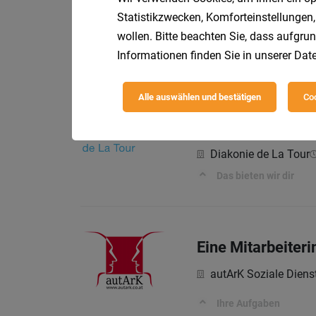
Eine*n Fachsozia
Statistikzwecken, Komforteinstellungen,
autArK Soziale Dien
wollen. Bitte beachten Sie, dass aufgrun
Informationen finden Sie in unserer
Date
Ihre Aufgaben
Alle auswählen und bestätigen
Coo
Raum geben. Begl
Diakonie de La Tour
Das bieten wir dir
Eine Mitarbeiteri
autArK Soziale Dien
Ihre Aufgaben