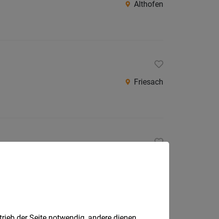
Althofen
Friesach
9521 Treffen am Ossiacher See
trieb der Seite notwendig, andere dienen