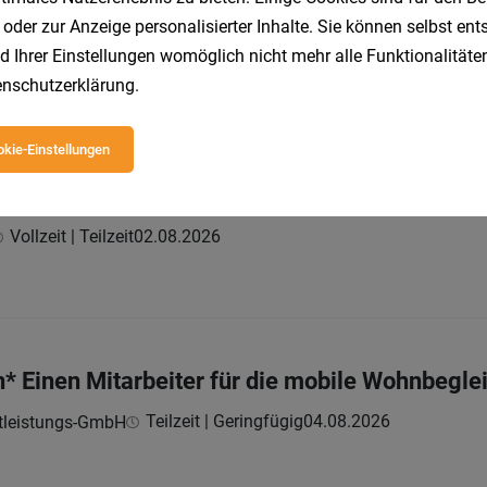
lbetreuer*in BB oder BA
 oder zur Anzeige personalisierter Inhalte. Sie können selbst en
Teilzeit | befristet
02.08.2026
stleistungs-GmbH
d Ihrer Einstellungen womöglich nicht mehr alle Funktionalitäten
nschutzerklärung
.
kie-Einstellungen
eiten. Stärken. Sozialpädagog:in im Bunten 
Vollzeit | Teilzeit
02.08.2026
n* Einen Mitarbeiter für die mobile Wohnbegle
Teilzeit | Geringfügig
04.08.2026
stleistungs-GmbH