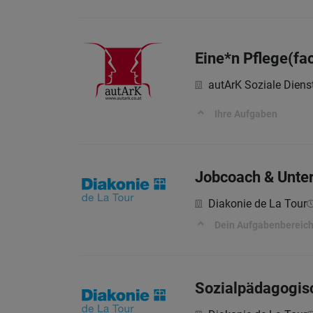
Eine*n Pflege(fa
autArK Soziale Dien
Ihre Aufgaben
Jobcoach & Unte
Diakonie de La Tour
Dein Aufgabenbereich 
Sozialpädagogisc