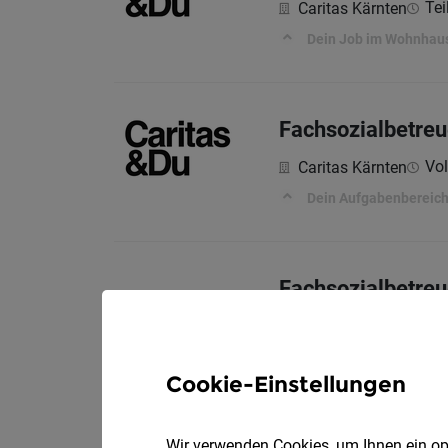
Tei
Caritas Kärnten
Dein Job im Wohnhau
Fachsozialbetreu
Vol
Caritas Kärnten
Dein Aufgabenbereich
Fachsozialbetreu
Vollz
Mavida Group
Über uns
Cookie-Einstellungen
Wir verwenden Cookies, um Ihnen ein opt