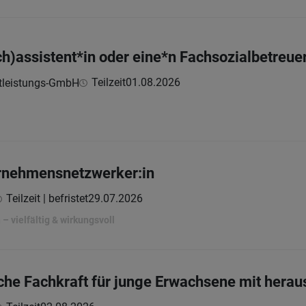
ch)assistent*in oder eine*n Fachsozialbetreue
Teilzeit
01.08.2026
stleistungs-GmbH
rnehmensnetzwerker:in
Teilzeit | befristet
29.07.2026
– vielfältig & wirkungsvoll
he Fachkraft für junge Erwachsene mit hera