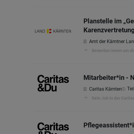
Planstelle im „G
Karenzvertretun
Amt der Kärntner La
Bewerber:innen um di
Mitarbeiter*in - 
Tei
Caritas Kärnten
Dein Job in der Carita
Pflegeassistent*