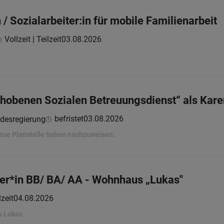
/ Sozialarbeiter:in für mobile Familienarbeit
Vollzeit | Teilzeit
03.08.2026
ehobenen Sozialen Betreuungsdienst“ als Kar
befristet
03.08.2026
ndesregierung
ese Planstelle haben nachzuweisen:
er*in BB/ BA/ AA - Wohnhaus „Lukas"
lzeit
04.08.2026
s Lukas