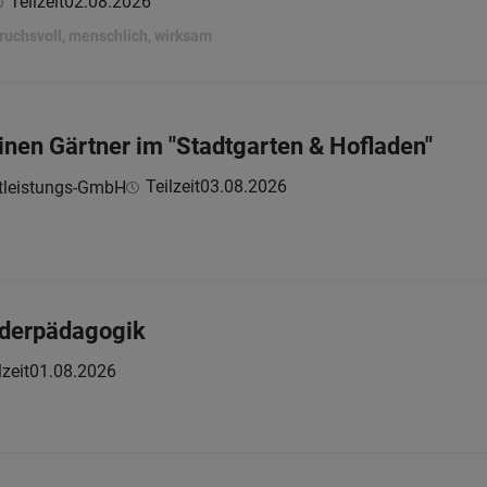
Teilzeit
02.08.2026
ruchsvoll, menschlich, wirksam
einen Gärtner im "Stadtgarten & Hofladen"
Teilzeit
03.08.2026
stleistungs-GmbH
nderpädagogik
lzeit
01.08.2026