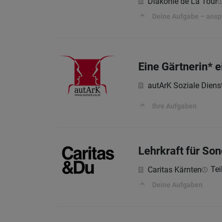
Diakonie de La Tour
Deine Aufgabe – ansp
Eine Gärtnerin* 
autArK Soziale Dien
Ihre Aufgaben
Lehrkraft für So
Tei
Caritas Kärnten
Deine Aufgaben