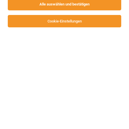
Alle auswählen und bestätigen
Sortieren
30 Jobs
Cookie-Einstellungen
Teamleitung Rechnungswesen und Payroll
(m/w/d)
Klagenfurt
01.08.2026
Vollzeit
SGB Soziale Gemeinwohl Beschäftigung GmbH
Ihre Aufgaben