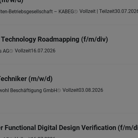
Vollzeit | Teilzeit
30.07.202
ten-Betriebsgesellschaft – KABEG
d Technology Roadmapping (f/m/div)
Vollzeit
16.07.2026
s AG
Techniker (m/w/d)
Vollzeit
03.08.2026
wohl Beschäftigung GmbH
r Functional Digital Design Verification (f/m/d