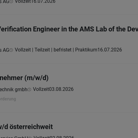
Vollzeit
16.07.2026
s AG
Verification Engineer in the AMS Lab of the D
Vollzeit | Teilzeit | befristet | Praktikum
16.07.2026
s AG
bnehmer (m/w/d)
Vollzeit
03.08.2026
technik gmbh
orderung
w/d österreichweit