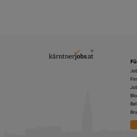
Fü
Jo
Fi
Job
Bl
Bel
Bru