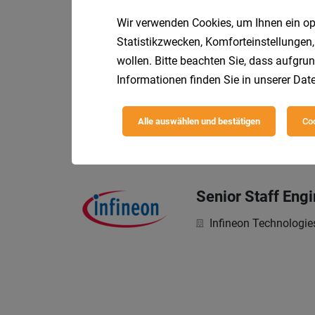
Infineon Technologie
Wir verwenden Cookies, um Ihnen ein opt
Statistikzwecken, Komforteinstellungen,
wollen. Bitte beachten Sie, dass aufgrun
Informationen finden Sie in unserer
Date
Mitarbeiter im T
SGB Soziale Gemein
Alle auswählen und bestätigen
Coo
Ihre Aufgaben
Senior Staff Eng
Infineon Technologie