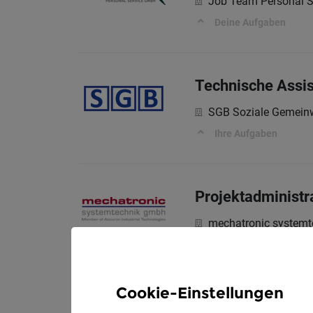
Job Team Personal 
Deine Aufgaben
Technische Assi
SGB Soziale Gemein
Ihre Aufgaben
Projektadministr
mechatronic system
Qualifikation und Anf
Cookie-Einstellungen
Senior Staff Engi