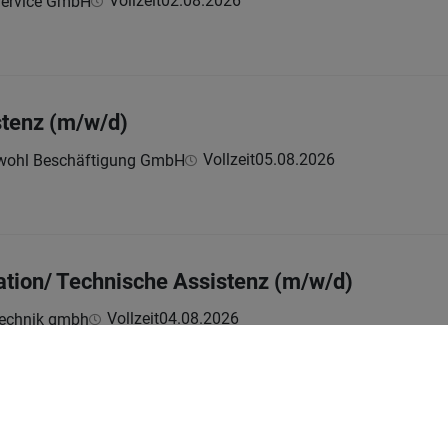
Vollzeit
02.08.2026
Service GmbH
stenz (m/w/d)
Vollzeit
05.08.2026
wohl Beschäftigung GmbH
ation/ Technische Assistenz (m/w/d)
Vollzeit
04.08.2026
technik gmbh
orderung
neer Verification (f/m/div)