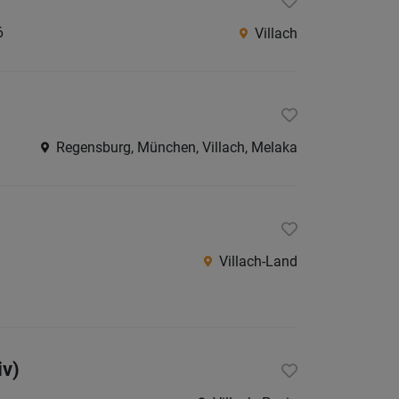
Herma
6
Villach
Klagenf
Klagenf
Land
Spittal
Regensburg, München, Villach, Melaka
an
der
Drau
St.
Villach-Land
Veit
an
der
Glan
iv)
Villach