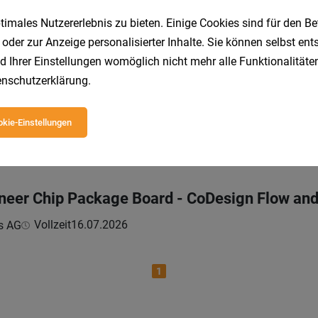
Vollzeit
05.08.2026
s AG
imales Nutzererlebnis zu bieten. Einige Cookies sind für den Be
 oder zur Anzeige personalisierter Inhalte. Sie können selbst en
d Ihrer Einstellungen womöglich nicht mehr alle Funktionalitäten
nschutzerklärung
.
echnical Support (m/w/d)
Vollzeit
02.08.2026
wohl Beschäftigung GmbH
kie-Einstellungen
ineer Chip Package Board - CoDesign Flow an
Vollzeit
16.07.2026
s AG
1