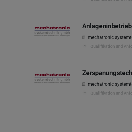
Anlageninbetrie
mechatronic system
Qualifikation und Anf
Zerspanungstechn
mechatronic system
Qualifikation und Anf