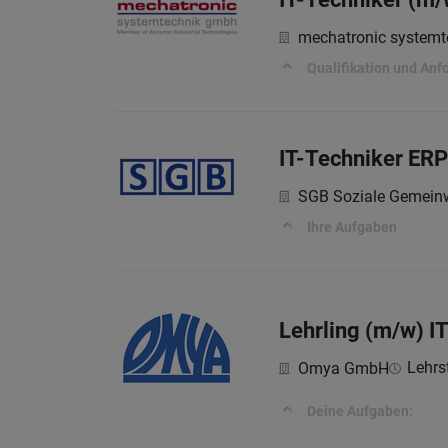
mechatronic system
Qualifikation und Anf
IT-Techniker ER
SGB Soziale Gemein
Ihre Aufgaben
Lehrling (m/w) I
Lehrst
Omya GmbH
Deine Aufgaben: