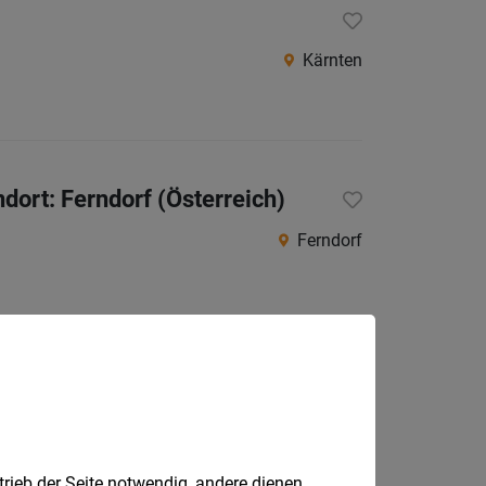
Kärnten
ort: Ferndorf (Österreich)
Ferndorf
Kärnten
trieb der Seite notwendig, andere dienen