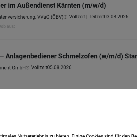
ger im Außendienst Kärnten (m/w/d)
Vollzeit | Teilzeit
03.08.2026
mtenversicherung, VVaG (ÖBV)
Job aus:
– Anlagenbediener Schmelzofen (w/m/d) Stand
Vollzeit
05.08.2026
ement GmbH
 im Außendienst Kärnten (m/w/d)
Vollzeit | Teilzeit
03.08.2026
mtenversicherung, VVaG (ÖBV)
Job aus:
imales Nutzererlebnis zu bieten. Einige Cookies sind für den Be