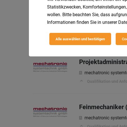
Statistikzwecken, Komforteinstellungen,
wollen. Bitte beachten Sie, dass aufgrun
Mitarbeiter im T
Informationen finden Sie in unserer
Date
SGB Soziale Gemein
Ihre Aufgaben
Alle auswählen und bestätigen
Coo
Projektadministr
mechatronic system
Qualifikation und Anf
Feinmechaniker 
mechatronic system
Qualifikation und Anf