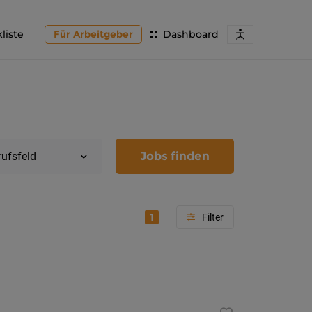
liste
Für Arbeitgeber
Dashboard
Jobs finden
rufsfeld
1
Region
Kärnten
Feldkir