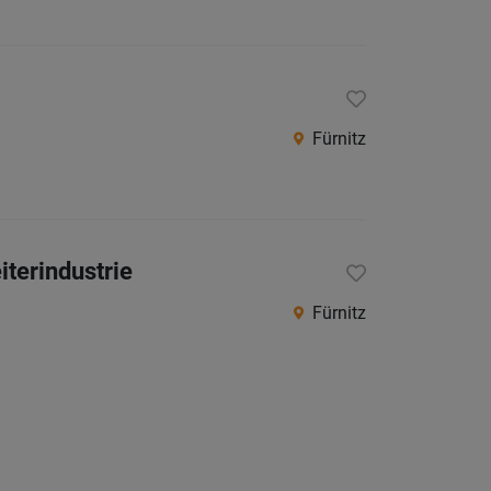
Fürnitz
terindustrie
Fürnitz