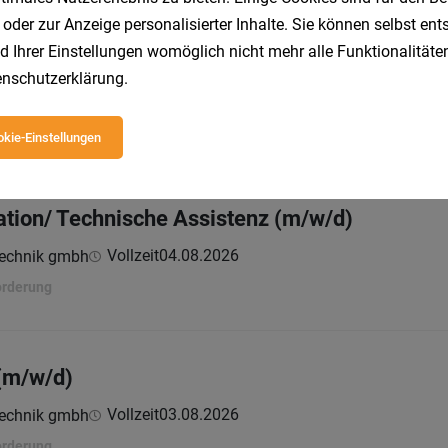
 oder zur Anzeige personalisierter Inhalte. Sie können selbst en
d Ihrer Einstellungen womöglich nicht mehr alle Funktionalitäten
echnical Support (m/w/d)
nschutzerklärung
.
Vollzeit
02.08.2026
wohl Beschäftigung GmbH
kie-Einstellungen
ation/ Technische Assistenz (m/w/d)
Vollzeit
04.08.2026
technik gmbh
orderung
(m/w/d)
Vollzeit
03.08.2026
technik gmbh
orderung