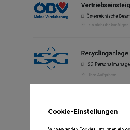
Vertriebseinstei
Österreichische Bea
So sieht Ihr künftiger 
Recyclinganlage 
ISG Personalmanag
Ihre Aufgaben:
Vertriebsexperte
Cookie-Einstellungen
Österreichische Bea
So sieht Ihr künftiger 
Wir verwenden Cookies, um Ihnen ein opt