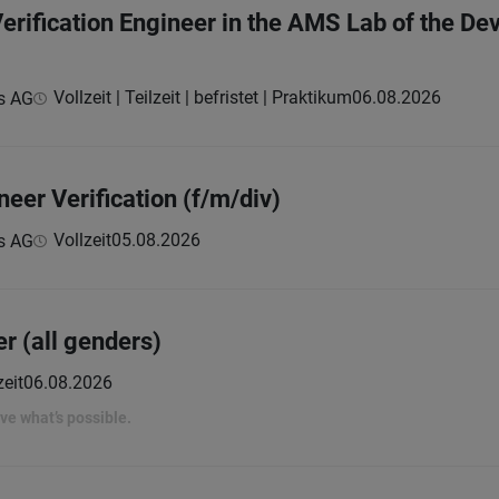
Verification Engineer in the AMS Lab of the D
Vollzeit | Teilzeit | befristet | Praktikum
06.08.2026
s AG
neer Verification (f/m/div)
Vollzeit
05.08.2026
s AG
er (all genders)
zeit
06.08.2026
rove what’s possible.