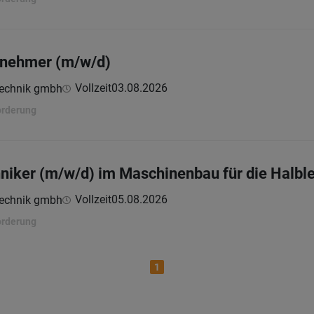
bnehmer (m/w/d)
Vollzeit
03.08.2026
technik gmbh
orderung
iker (m/w/d) im Maschinenbau für die Halblei
Vollzeit
05.08.2026
technik gmbh
orderung
1