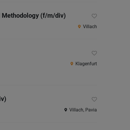
Villach
Land
d Methodology (f/m/div)
Völker
Villach
Wolfsb
Österreic
Burgen
Klagenfurt
Niederö
Oberöst
Salzbu
Steier
iv)
Tirol
Villach, Pavia
Vorarlb
Wien