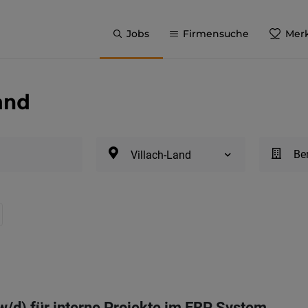
Jobs
Firmensuche
Merk
Land
Be
Villach-Land
w/d) für interne Projekte im ERP System