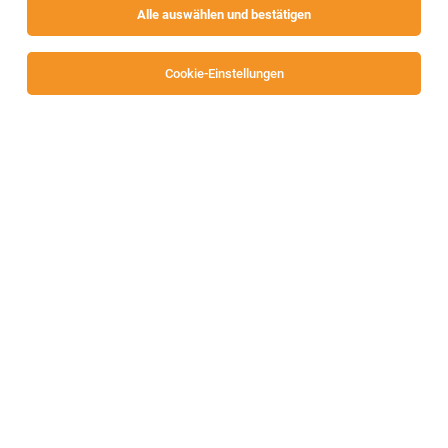
Alle auswählen und bestätigen
Sortieren
30 Jobs
Cookie-Einstellungen
Internship - Configuration Change and
Requirements Management for Magnetic
Sensors (f/m/div)
Villach
20.07.2026
Teilzeit | befristet | Praktikum
Infineon Technologies AG