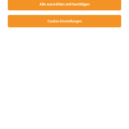
Alle auswählen und bestätigen
Sortieren
30 Jobs
Cookie-Einstellungen
TOP-JOB
Produktionsmitarbeiter (m/w/d)
Ferndorf
29.07.2026
Vollzeit
Knauf Ceiling Solutions Deckensysteme GmbH
Erkennen Sie sich wieder?
TOP-JOB