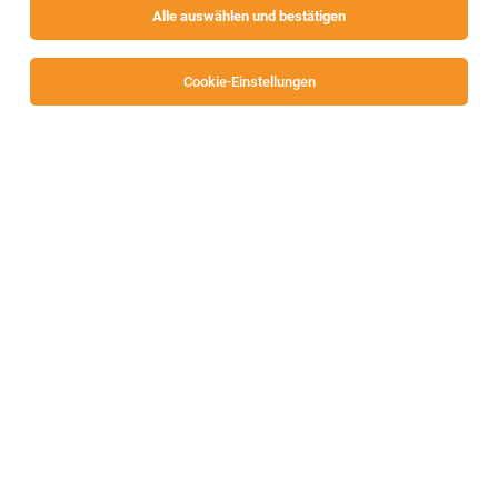
Alle auswählen und bestätigen
Cookie-Einstellungen
Oberflächentechniker
Gnesau
05.08.2026
Vollzeit
Leeb Balkone GmbH
Das bieten wir dir
Zimmerer