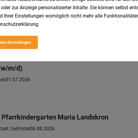
 oder zur Anzeige personalisierter Inhalte. Sie können selbst en
d Ihrer Einstellungen womöglich nicht mehr alle Funktionalitäten
 für die Haus- und Büroreinigung
nschutzerklärung
.
Vollzeit | Teilzeit
04.08.2026
ensam GmbH
kie-Einstellungen
(w/m/d)
eit
31.07.2026
 Pfarrkindergarten Maria Landskron
lzeit | befristet
06.08.2026