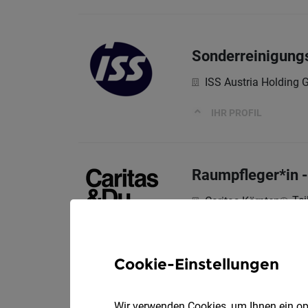
Sonderreinigungs
ISS Austria Holding
IHR PROFIL
Raumpfleger*in -
Tei
Caritas Kärnten
Reinigungs- Küch
Cookie-Einstellungen
PS Stützpunkt Hold
Wir verwenden Cookies, um Ihnen ein opt