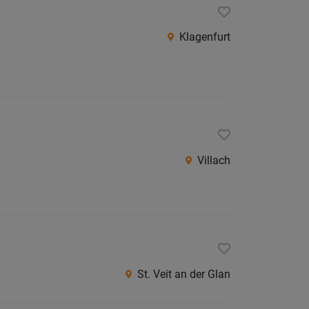
Villach
Land
Klagenfurt
Völker
Wolfsb
Österreic
Burgen
Niederö
Villach
Oberöst
Salzbu
Steier
Tirol
St. Veit an der Glan
Vorarlb
Wien