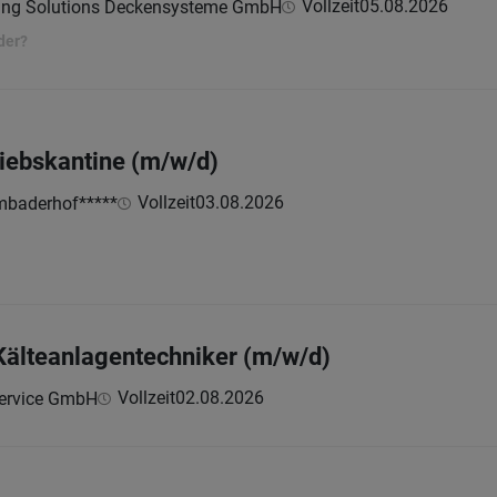
Vollzeit
05.08.2026
ling Solutions Deckensysteme GmbH
der?
iebskantine (m/w/d)
Vollzeit
03.08.2026
mbaderhof*****
 Kälteanlagentechniker (m/w/d)
Vollzeit
02.08.2026
ervice GmbH