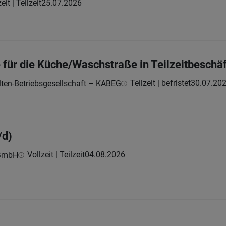
eit | Teilzeit
25.07.2026
 für die Küche/Waschstraße in Teilzeitbeschä
Teilzeit | befristet
30.07.20
ten-Betriebsgesellschaft – KABEG
/d)
Vollzeit | Teilzeit
04.08.2026
 GmbH