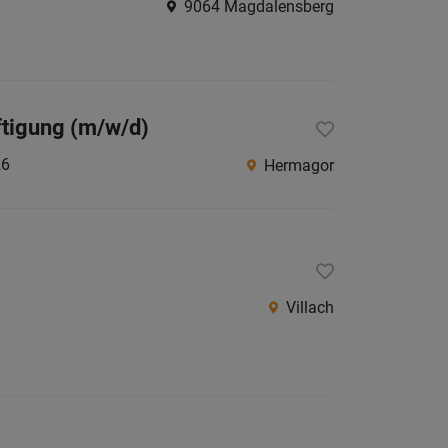
9064 Magdalensberg
ftigung (m/w/d)
26
Hermagor
Villach