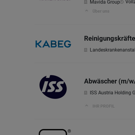
Vollz
Mavida Group
Über uns
Reinigungskräfte
Landeskrankenanstal
Abwäscher (m/w
ISS Austria Holding
IHR PROFIL