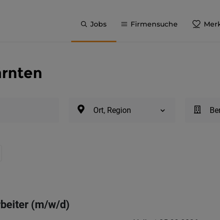
Jobs
Firmensuche
Merk
ärnten
Ort, Region
Be
beiter (m/w/d)