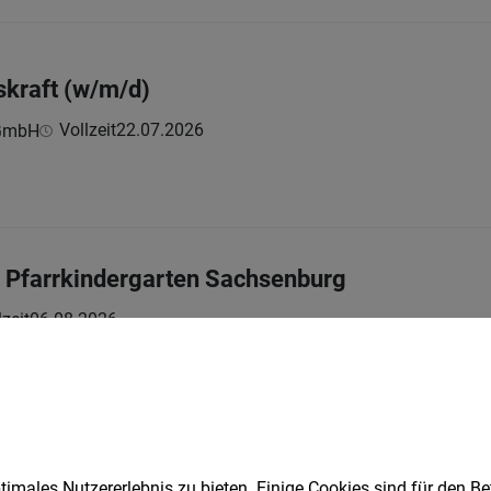
kraft (w/m/d)
Vollzeit
22.07.2026
 GmbH
 Pfarrkindergarten Sachsenburg
lzeit
06.08.2026
enhilfskraft
Teilzeit
01.08.2026
ing GmbH
imales Nutzererlebnis zu bieten. Einige Cookies sind für den Be