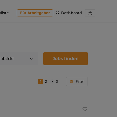
liste
Für Arbeitgeber
Dashboard
Jobs finden
rufsfeld
1
2
3
Region
Kärnten
Feldkir