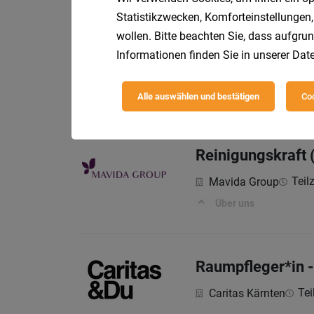
Statistikzwecken, Komforteinstellungen,
wollen. Bitte beachten Sie, dass aufgrun
Reinigungskräfte
Informationen finden Sie in unserer
Date
Hausbetreuung Att
Dein Job
Alle auswählen und bestätigen
Coo
Reinigungskraft 
Teilz
Mavida Group
Über uns
Raumpfleger*in -
Tei
Caritas Kärnten