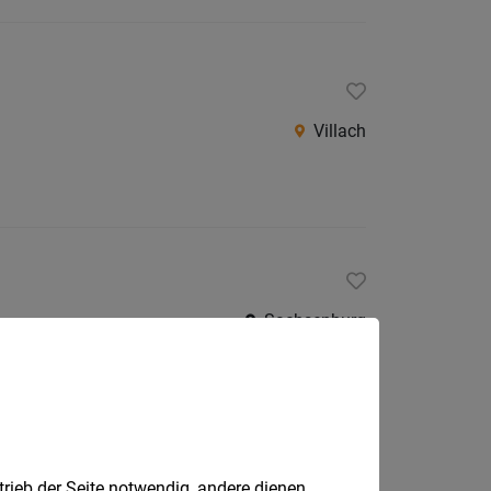
Villach
Sachsenburg
Klagenfurt
trieb der Seite notwendig, andere dienen