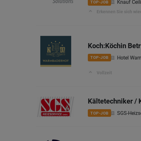
Knauf Cei
TOP-JOB
Erkennen Sie sich wie
Koch:Köchin Betr
Hotel War
TOP-JOB
Vollzeit
Kältetechniker /
SGS-Heizs
TOP-JOB