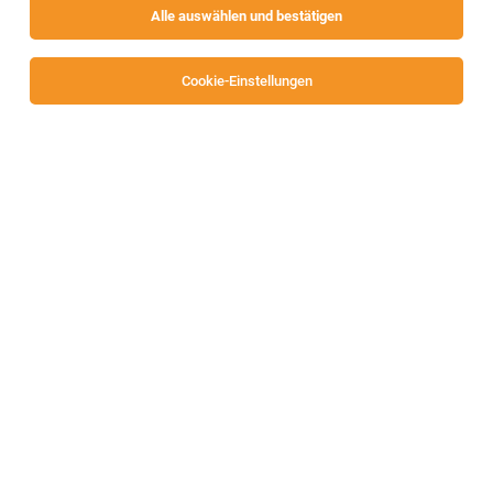
Alle auswählen und bestätigen
Sortieren
30 Jobs
Cookie-Einstellungen
Industriearbeit in der Produktion
(Schichtbetrieb) am Standort Villach Herbst
2026
Villach
20.07.2026
Vollzeit | befristet | Praktikum
Infineon Technologies AG
Elektrotechniker (m/w/d)