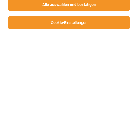
Alle auswählen und bestätigen
Alle Filter
Villach
Cookie-Einstellungen
Internship - Lab Verification Engineer
(f/m/div)
Villach
04.08.2026
Teilzeit | befristet | Praktikum
Infineon Technologies AG
LKW-Mechaniker / Techniker (m/w)