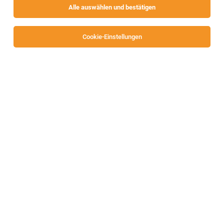
Alle auswählen und bestätigen
Cookie-Einstellungen
Zivildienst bei der Caritas Kärnten
Klagenfurt
04.08.2026
Vollzeit | befristet
Caritas Kärnten
Zivildienst für engagierte junge Männer
Kärnten
08.08.2026
Vollzeit | befristet
Diakonie de La Tour