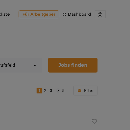
liste
Für Arbeitgeber
Dashboard
Jobs finden
rufsfeld
1
2
3
5
Region
Kärnten
Feldkir