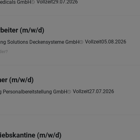
Vollzeit
29.07.2026
medicals GmbH
beiter (m/w/d)
Vollzeit
05.08.2026
ling Solutions Deckensysteme GmbH
der?
er (m/w/d)
Vollzeit
27.07.2026
ng Personalbereitstellung GmbH
iebskantine (m/w/d)