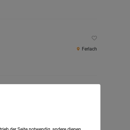
Ferlach
Gnesau
trieb der Seite notwendig, andere dienen