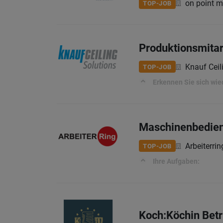
on point 
TOP-JOB
Produktionsmitar
Knauf Cei
TOP-JOB
Erkennen Sie sich wie
Maschinenbedien
Arbeiterri
TOP-JOB
Ihre Aufgaben:
Koch:Köchin Betr