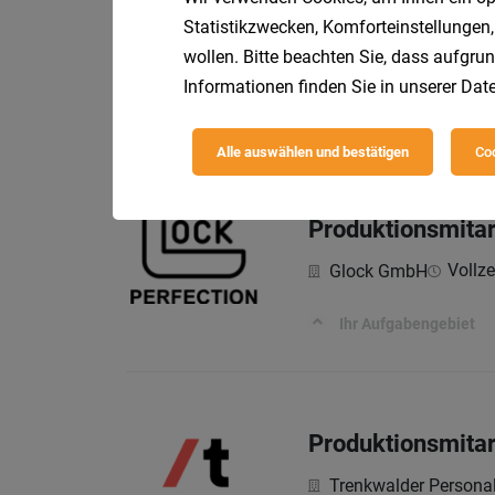
Werkstättenleite
Statistikzwecken, Komforteinstellungen,
wollen. Bitte beachten Sie, dass aufgrun
ISG Personalmanag
Informationen finden Sie in unserer
Date
Ihre Aufgaben:
Alle auswählen und bestätigen
Coo
Produktionsmitar
Vollze
Glock GmbH
Ihr Aufgabengebiet
Produktionsmitar
Trenkwalder Persona