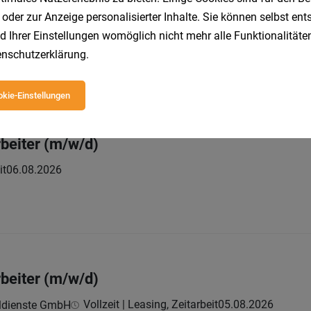
r (m/w/d) (Industrie/Klagenfurt/Produktion)
 oder zur Anzeige personalisierter Inhalte. Sie können selbst en
d Ihrer Einstellungen womöglich nicht mehr alle Funktionalitäten
Vollzeit
31.07.2026
ement GmbH
nschutzerklärung
.
kie-Einstellungen
beiter (m/w/d)
it
06.08.2026
beiter (m/w/d)
Vollzeit | Leasing, Zeitarbeit
05.08.2026
ldienste GmbH