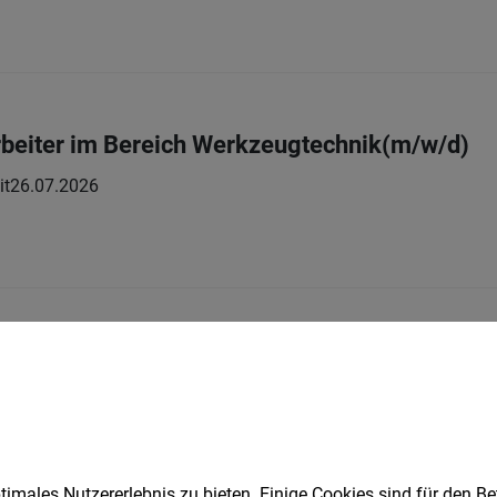
rbeiter im Bereich Werkzeugtechnik(m/w/d)
it
26.07.2026
beiter
Vollzeit
03.08.2026
imales Nutzererlebnis zu bieten. Einige Cookies sind für den Be