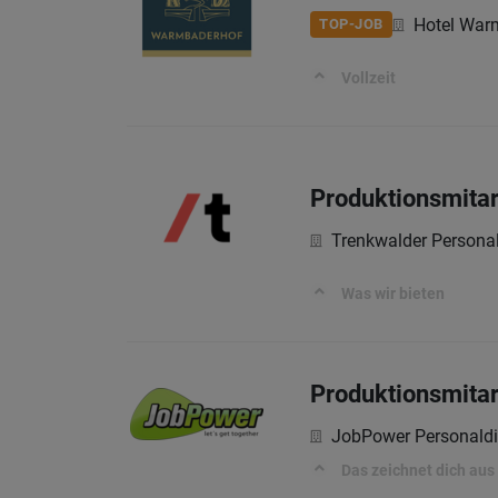
Hotel War
TOP-JOB
Vollzeit
Produktionsmitar
Trenkwalder Persona
Was wir bieten
Produktionsmitar
JobPower Personald
Das zeichnet dich aus