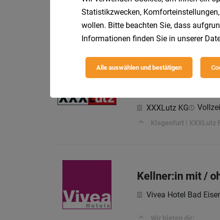
Barkellner:in (al
Statistikzwecken, Komforteinstellungen,
wollen. Bitte beachten Sie, dass aufgrun
Mountain Resort Feu
Informationen finden Sie in unserer
Date
Aufgaben – das möchte
Alle auswählen und bestätigen
Coo
Kellner (m/w/d)
Vollzei
XXXLutz KG
Klagenfurt | XXXLutz Fi
Kellner:in mit / 
Vivea Hotel Bad Eise
Wir bieten dir: