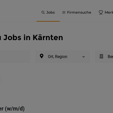
Jobs
Firmensuche
Merk
 Jobs in Kärnten
Ort, Region
Be
er (w/m/d)