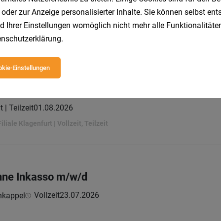
l genders)
 oder zur Anzeige personalisierter Inhalte. Sie können selbst en
d Ihrer Einstellungen womöglich nicht mehr alle Funktionalitäten
Vollzeit
29.07.2026
erberg
nschutzerklärung
.
n wir dir anvertrauen:
kie-Einstellungen
t | Teilzeit
01.08.2026
liale Klagenfurt | Vollzeit, Teilzeit
ohne Inkasso m/w/d
Vollzeit
23.07.2026
nkappel