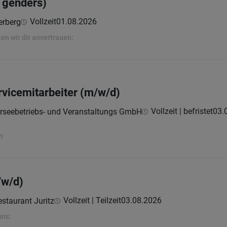
l genders)
Vollzeit
01.08.2026
erberg
n wir dir anvertrauen:
vicemitarbeiter (m/w/d)
Vollzeit | befristet
03.
seebetriebs- und Veranstaltungs GmbH
n
/w/d)
Vollzeit | Teilzeit
03.08.2026
staurant Juritz
uns: