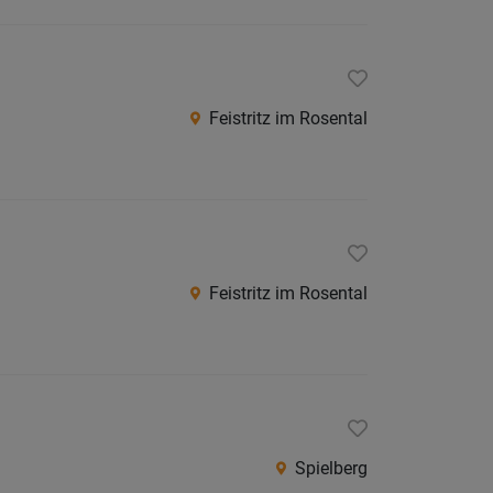
Südtirol
Internatio
Feistritz im Rosental
Berufsfeld
Anstellungsa
Als Jobfinder spe
Feistritz im Rosental
Jobs
der
letzten
24
Stunden
Spielberg