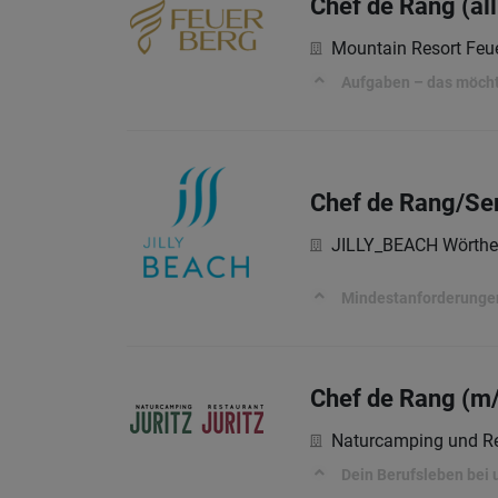
Chef de Rang (al
Mountain Resort Feu
Aufgaben – das möchte
Chef de Rang/Ser
JILLY_BEACH Wörther
Mindestanforderunge
Chef de Rang (m
Naturcamping und Re
Dein Berufsleben bei 