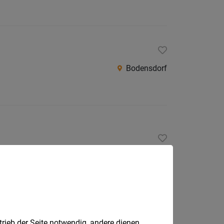
Bodensdorf
Hotel Warmbaderhof
Gesundheits- und Urlaubsort einen internationalen
trieb der Seite notwendig, andere dienen