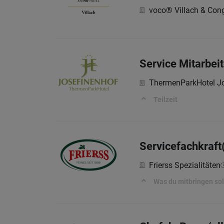
voco® Villach & Cong
Service Mitarbeit
ThermenParkHotel Jo
Teilzeit
Servicefachkraf
Frierss Spezialitäten
Was du mitbringen sol