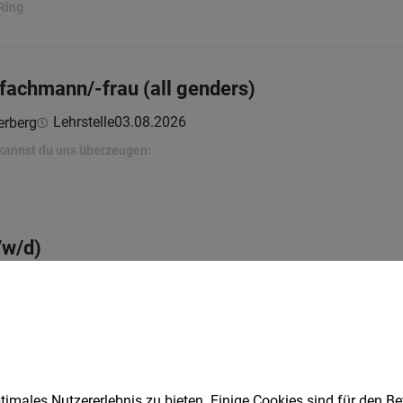
Ring
­fachmann/-frau (all genders)
Lehrstelle
03.08.2026
erberg
 kannst du uns überzeugen:
/w/d)
Vollzeit | Teilzeit
04.08.2026
*****
ebens. Warmbad-Villach genießt seit vielen Jahren als Heilbad, Kur-, 
imales Nutzererlebnis zu bieten. Einige Cookies sind für den Be